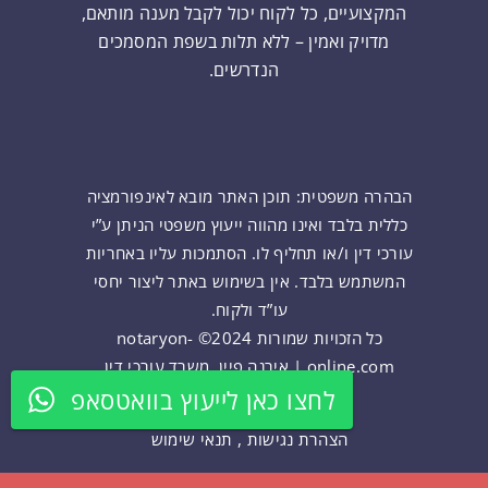
המקצועיים, כל לקוח יכול לקבל מענה מותאם,
מדויק ואמין – ללא תלות בשפת המסמכים
הנדרשים.
הבהרה משפטית: תוכן האתר מובא לאינפורמציה
כללית בלבד ואינו מהווה ייעוץ משפטי הניתן ע”י
עורכי דין ו/או תחליף לו. הסתמכות עליו באחריות
המשתמש בלבד. אין בשימוש באתר ליצור יחסי
עו”ד ולקוח.
כל הזכויות שמורות 2024© notaryon-
online.com | אירנה פיין, משרד עורכי דין
ונוטריון
לחצו כאן לייעוץ בוואטסאפ
הצהרת נגישות
,
תנאי שימוש