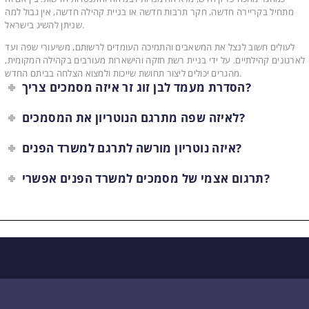
מתחיל בקריירה חדשה, חקר תרבות חדשה או בניית קהילה חדשה, אין גבול למה
שניתן להשיג בישראל.
לעולים חשוב לנצל את המשאבים והתמיכה העומדים לרשותם, משיעורי שפה ועד
לארגונים קהילתיים. על ידי בניית רשת חזקה והישארות מעורבים בקהילה המקומית,
מהגרים יכולים ליצור תחושת שייכות ולמצוא הצלחה בביתם החדש.
הסדרת מעמד לבן זוג זר איזה מסמכים צריך?
לאיזה שפה מתרגם הנוטריון את המסמכים?
איזה נוטריון מורשה לתרגם למשרד הפנים?
תרגום אצמי של מסמכים למשרד הפנים אפשרי?