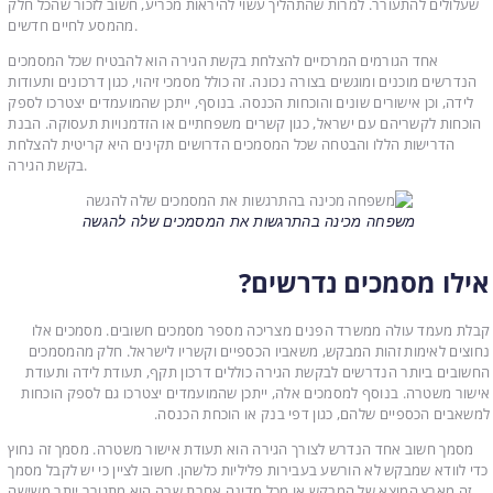
שעלולים להתעורר. למרות שהתהליך עשוי להיראות מכריע, חשוב לזכור שהכל חלק
מהמסע לחיים חדשים.
אחד הגורמים המרכזיים להצלחת בקשת הגירה הוא להבטיח שכל המסמכים
הנדרשים מוכנים ומוגשים בצורה נכונה. זה כולל מסמכי זיהוי, כגון דרכונים ותעודות
לידה, וכן אישורים שונים והוכחות הכנסה. בנוסף, ייתכן שהמועמדים יצטרכו לספק
הוכחות לקשריהם עם ישראל, כגון קשרים משפחתיים או הזדמנויות תעסוקה. הבנת
הדרישות הללו והבטחה שכל המסמכים הדרושים תקינים היא קריטית להצלחת
בקשת הגירה.
משפחה מכינה בהתרגשות את המסמכים שלה להגשה
אילו מסמכים נדרשים?
קבלת מעמד עולה ממשרד הפנים מצריכה מספר מסמכים חשובים. מסמכים אלו
נחוצים לאימות זהות המבקש, משאביו הכספיים וקשריו לישראל. חלק מהמסמכים
החשובים ביותר הנדרשים לבקשת הגירה כוללים דרכון תקף, תעודת לידה ותעודת
אישור משטרה. בנוסף למסמכים אלה, ייתכן שהמועמדים יצטרכו גם לספק הוכחות
למשאבים הכספיים שלהם, כגון דפי בנק או הוכחת הכנסה.
מסמך חשוב אחד הנדרש לצורך הגירה הוא תעודת אישור משטרה. מסמך זה נחוץ
כדי לוודא שמבקש לא הורשע בעבירות פליליות כלשהן. חשוב לציין כי יש לקבל מסמך
זה מארץ המוצא של המבקש או מכל מדינה אחרת שבה הוא מתגורר יותר משישה