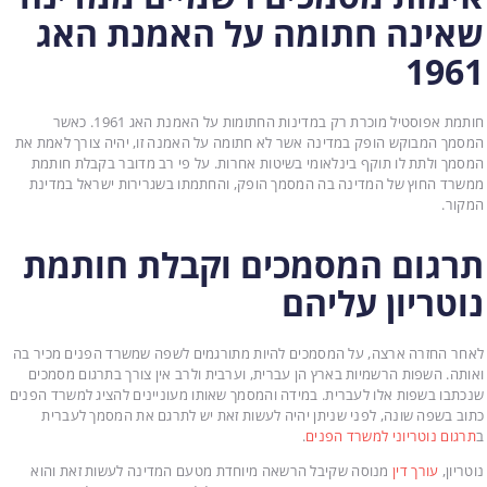
שאינה חתומה על האמנת האג
1961
חותמת אפוסטיל מוכרת רק במדינות החתומות על האמנת האג 1961. כאשר
המסמך המבוקש הופק במדינה אשר לא חתומה על האמנה זו, יהיה צורך לאמת את
המסמך ולתת לו תוקף בינלאומי בשיטות אחרות. על פי רב מדובר בקבלת חותמת
ממשרד החוץ של המדינה בה המסמך הופק, והחתמתו בשגרירות ישראל במדינת
המקור.
תרגום המסמכים וקבלת חותמת
נוטריון עליהם
לאחר החזרה ארצה, על המסמכים להיות מתורגמים לשפה שמשרד הפנים מכיר בה
ואותה. השפות הרשמיות בארץ הן עברית, וערבית ולרב אין צורך בתרגום מסמכים
שנכתבו בשפות אלו לעברית. במידה והמסמך שאותו מעוניינים להציג למשרד הפנים
כתוב בשפה שונה, לפני שניתן יהיה לעשות זאת יש לתרגם את המסמך לעברית
ב
תרגום נוטריוני למשרד הפנים
.
נוטריון,
עורך דין
מנוסה שקיבל הרשאה מיוחדת מטעם המדינה לעשות זאת והוא