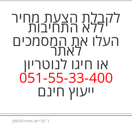
תרגום נוטריוני מסמכים
לקבלת הצעת מחיר
תרגום נוטריוני משרד
ללא התחיבות
הפנים
תרגום נוטריוני תעודת
העלו את המסמכים
בגרות
לאתר
נוטריון אנגלית
או חיגו לנוטריון
שרותי החתמת
אפוסטיל
051-55-33-400
מאמרים
ייעוץ חינם
אודות אירנה פיין
יצירת קשר
בלוג
חתונה בקפריסין
[NEXForms id=”32″ ]
נוטריון ברחובות