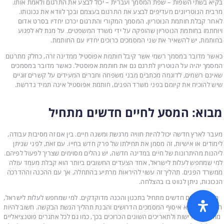
בקיא בשתי השפות – שפת המסמך ועברית – יכול לבצע את התרגום ולאמת אותו.
מרבית הנוטריונים מעדיפים לבצע את התרגום בעצמם ובכך לוודא את נכונותו.
לאחר קבלת חותמת הנוטריון, המסמך המקורי והתרגום יכרכו יחדיו בסרט אדום
ויוחתמו בחותמת הנוטריון שהופקה על ידי משרד המשפטים. על מנת לא לפגוע
בחותמת, יש להשאיר את שני המסמכים כרוכים יחדיו עם החותמת.
כאשר מדובר במסמך רשמי אשר קיבל חותמת אפוסטיל ממדינה זרה, כחלק מתרגום
המסמך יהיה על הנוטריון לתרגם גם את חותמת אפוסטיל. כאשר מדובר במסמכים
שאינם רשמים, לדוגמה מכתבים מבני משפחה וחברים המעידים על קשרים זוגיים
שיש להוכיח את קיומם בפני משרד הפנים, חותמת אפוסטיל אינה תמיד נדרשת.
מבוא: המסע לחיים חדשים מתחיל
מעבר לארץ חדשה יכול להיות חוויה מרגשת ומשנה חיים. בין אם זה מסיבות עבודה,
לימודים או אישיות, זה מסמן את תחילתו של פרק חדש בחייו. עם זאת, לפני שניתן
ליהנות מהיתרונות של חיים במדינה חדשה, יש נהלים מסוימים שצריך לפעול לפיהם.
למי שמחפש לעלות לישראל, אחד הצעדים החשובים ביותר הוא קבלת מעמד עולה
ממשרד הפנים. תהליך זה עשוי להיראות מרתיע בהתחלה, אך עם ההכנה וההדרכה
הנכונות, ניתן לנווט בו בהצלחה.
המסע לחיים חדשים מתחיל בתכנון והכנה מדוקדקים. למי שמחפש לעלות לישראל,
המשמעות היא איסוף המסמכים הדרושים והבנת תהליך הגשת הבקשה. חשוב להיות
מודעים לדרישות ולתאריכים השונים הכרוכים בכך, כמו גם לכל אתגרים פוטנציאליים