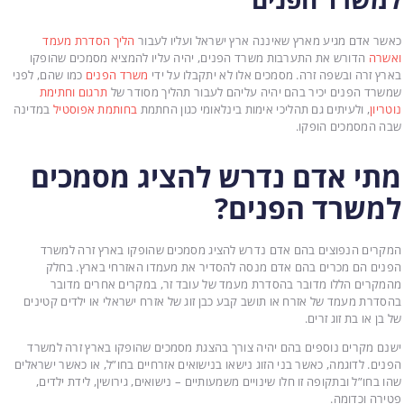
כאשר אדם מגיע מארץ שאיננה ארץ ישראל ועליו לעבור
הליך הסדרת מעמד
ואשרה
הדורש את התערבות משרד הפנים, יהיה עליו להמציא מסמכים שהופקו
בארץ זרה ובשפה זרה. מסמכים אלו לא יתקבלו על ידי
משרד הפנים
כמו שהם, לפני
שמשרד הפנים יכיר בהם יהיה עליהם לעבור תהליך מסודר של
תרגום וחתימת
נוטריון
, ולעיתים גם תהליכי אימות בינלאומי כגון החתמת
בחותמת אפוסטיל
במדינה
שבה המסמכים הופקו.
מתי אדם נדרש להציג מסמכים
למשרד הפנים?
המקרים הנפוצים בהם אדם נדרש להציג מסמכים שהופקו בארץ זרה למשרד
הפנים הם מכרים בהם אדם מנסה להסדיר את מעמדו האזרחי בארץ. בחלק
מהמקרים הללו מדובר בהסדרת מעמד של עובד זר, במקרים אחרים מדובר
בהסדרת מעמד של אזרח או תושב קבע כבן זוג של אזרח ישראלי או ילדים קטינים
של בן או בת זוג זרים.
ישנם מקרים נוספים בהם יהיה צורך בהצגת מסמכים שהופקו בארץ זרה למשרד
הפנים. לדוגמה, כאשר בני הזוג נישאו בנישואים אזרחיים בחו”ל, או כאשר ישראלים
שהו בחו”ל ובתקופה זו חלו שינויים משמעותיים – נישואים, גירושין, לידת ילדים,
פטירה וכדומה.