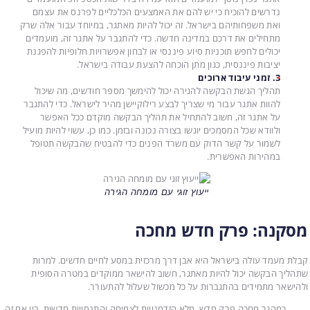
נדרשים להוכיח כי יש להם את האמצעים הכלכליים לפרנס את עצמם
ואת משפחותיהם בישראל. זה יכול להיות מאתגר, במיוחד עבור אלה שרק
מתחילים את דרכם במדינה חדשה. כדי להתגבר על אתגר זה, מועמדים
יכולים לחפש תוכניות סיוע פיננסי או לבחון אפשרויות חלופיות להפגנת
יציבות פיננסית, כגון מתן הוכחה להצעת עבודה בישראל.
3. זמני עיבוד ארוכים
תהליך הגשת הבקשה להגירה יכול להימשך מספר חודשים, מה שיכול
להוות אתגר עבור מי שצריך לבצע רילוקיישן מהיר לישראל. כדי להתגבר
על אתגר זה, חשוב להתחיל את תהליך הבקשה מוקדם ככל האפשר
ולוודא שכל המסמכים יוגשו בצורה נכונה ובזמן. כמו כן, עשוי להיות מועיל
לשמור על קשר הדוק עם משרד הפנים כדי להבטיח שהבקשה תטופל
במהירות האפשרית.
ייעוץ זוגי עם מומחה הגירה
מסקנה: פרק חדש מחכה
קבלת מעמד עולה בישראל היא אבן דרך מרכזית במסע לחיים חדשים. למרות
שתהליך הבקשה יכול להיות מאתגר, חשוב להישאר ממוקדים במטרה הסופית
ולהישאר מתמידים בהתגברות על כל מכשול שעלול להתעורר.
כמהגר מחכה פרק חדש, מלא הזדמנויות לצמיחה והתנסויות חדשות. בין אם זה