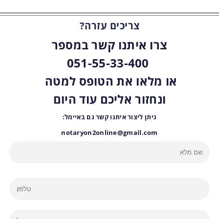
הסכם ממון
תהליך האישור
?צריכים עזרה
הנוטריוני: מדריך שלב
צרו איתנו קשר במספר
אחר שלב
051-55-33-400
או מלאו את הטופס למטה
ונחזור אליכם עוד היום
ניתן ליצור איתנו קשר גם באיימל:
notaryon2online@gmail.com