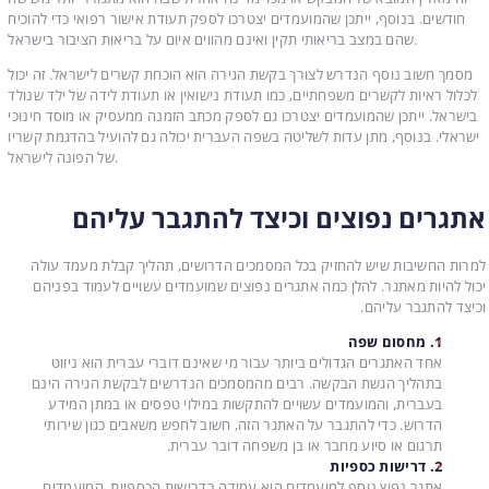
חודשים. בנוסף, ייתכן שהמועמדים יצטרכו לספק תעודת אישור רפואי כדי להוכיח
שהם במצב בריאותי תקין ואינם מהווים איום על בריאות הציבור בישראל.
מסמך חשוב נוסף הנדרש לצורך בקשת הגירה הוא הוכחת קשרים לישראל. זה יכול
לכלול ראיות לקשרים משפחתיים, כמו תעודת נישואין או תעודת לידה של ילד שנולד
בישראל. ייתכן שהמועמדים יצטרכו גם לספק מכתב הזמנה ממעסיק או מוסד חינוכי
ישראלי. בנוסף, מתן עדות לשליטה בשפה העברית יכולה גם להועיל בהדגמת קשריו
של הפונה לישראל.
אתגרים נפוצים וכיצד להתגבר עליהם
למרות החשיבות שיש להחזיק בכל המסמכים הדרושים, תהליך קבלת מעמד עולה
יכול להיות מאתגר. להלן כמה אתגרים נפוצים שמועמדים עשויים לעמוד בפניהם
וכיצד להתגבר עליהם.
1. מחסום שפה
אחד האתגרים הגדולים ביותר עבור מי שאינם דוברי עברית הוא ניווט
בתהליך הגשת הבקשה. רבים מהמסמכים הנדרשים לבקשת הגירה הינם
בעברית, והמועמדים עשויים להתקשות במילוי טפסים או במתן המידע
הדרוש. כדי להתגבר על האתגר הזה, חשוב לחפש משאבים כגון שירותי
תרגום או סיוע מחבר או בן משפחה דובר עברית.
2. דרישות כספיות
אתגר נפוץ נוסף למועמדים הוא עמידה בדרישות הכספיות. המועמדים